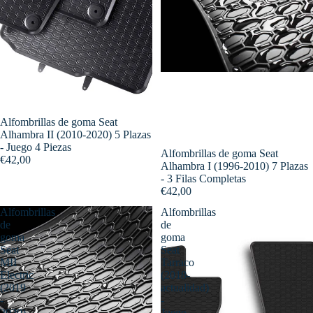
Alfombrillas de goma Seat
Alhambra II (2010-2020) 5 Plazas
- Juego 4 Piezas
Alfombrillas de goma Seat
€42,00
Alhambra I (1996-2010) 7 Plazas
- 3 Filas Completas
€42,00
Alfombrillas
Alfombrillas
de
de
goma
goma
Seat
Seat
MII
Tarraco
Electric
(2018-
(2019
actualidad)
-
-
2020)
Juego