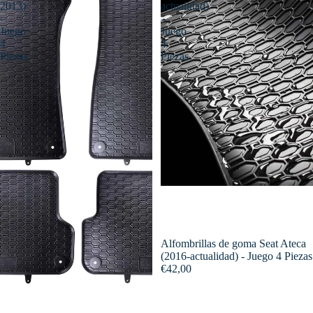
2013)
actualidad)
-
-
Juego
Juego
4
4
Piezas
Piezas
Alfombrillas de goma Seat Ateca
(2016-actualidad) - Juego 4 Piezas
€42,00