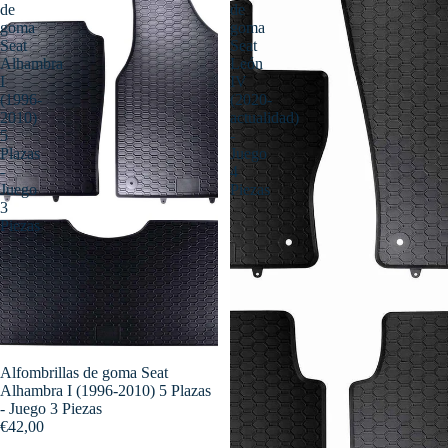
de
de
goma
goma
Seat
Seat
Alhambra
León
I
IV
(1996-
(2020-
2010)
actualidad)
5
-
Plazas
Juego
-
4
Juego
Piezas
3
Piezas
Alfombrillas de goma Seat
Alhambra I (1996-2010) 5 Plazas
- Juego 3 Piezas
€42,00