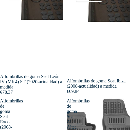
Alfombrillas de goma Seat León
Alfombrillas de goma Seat Ibiza
IV (MK4) ST (2020-actualidad) a
(2008-actualidad) a medida
medida
€69,84
€78,37
Alfombrillas
Alfombrillas
de
de
goma
goma
Seat
Seat
Exeo
Altea,
(2008-
Altea