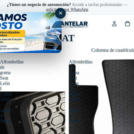
¿Tienes un negocio de automoción?
Accede a tarifas profesionales —
solícitalas por WhatsApp
✕
Accesorios SEAT
Filtro
Columna de cuadrícul
Alfombrillas
Alfombrillas
de
de
goma
goma
Seat
Seat
León
León
I
III
(1999-
(2012-
2005)
2020)
-
-
Juego
Juego
4
4
Piezas
Piezas