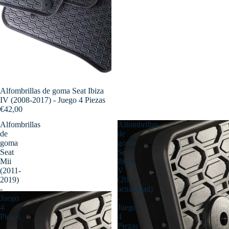
Alfombrillas de goma Seat Ibiza
IV (2008-2017) - Juego 4 Piezas
€42,00
Alfombrillas
Alfombrillas
de
de
goma
goma
Seat
Seat
Mii
Ibiza
(2011-
V
2019)
(2017-
-
actualidad)
Juego
-
4
Juego
Piezas
4
Piezas