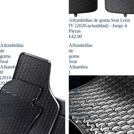
Alfombrillas de goma Seat León
IV (2020-actualidad) - Juego 4
Piezas
€42,00
Alfombrillas
Alfombrillas
de
de
goma
goma
Seat
Seat
Alhambra
Alhambra
II
I
(2010-
(1996-
2020)
2010)
5
7
Plazas
Plazas
-
-
Juego
3
4
Filas
Piezas
Completas