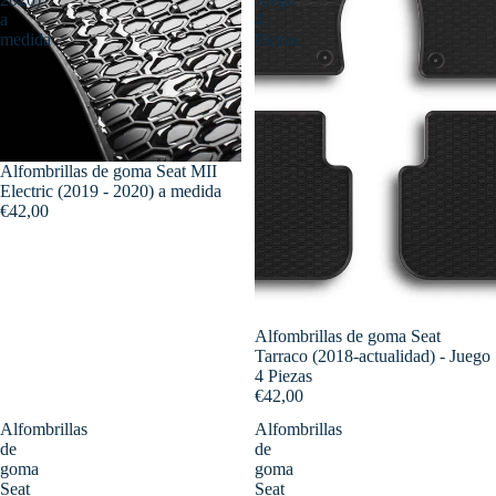
a
4
medida
Piezas
Alfombrillas de goma Seat MII
Electric (2019 - 2020) a medida
€42,00
Alfombrillas de goma Seat
Tarraco (2018-actualidad) - Juego
4 Piezas
€42,00
Alfombrillas
Alfombrillas
de
de
goma
goma
Seat
Seat