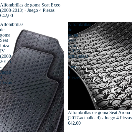
Alfombrillas de goma Seat Exeo
(2008-2013) - Juego 4 Piezas
€42,00
Alfombrillas
Alfombrillas
de
de
goma
goma
Seat
Seat
Ibiza
Arona
IV
(2017-
(2008-
actualidad)
2017)
-
-
Juego
Juego
4
4
Piezas
Piezas
Alfombrillas de goma Seat Arona
(2017-actualidad) - Juego 4 Piezas
€42,00