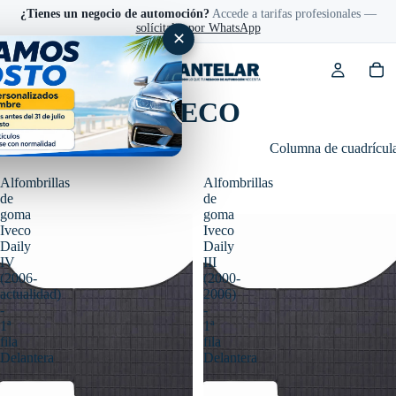
¿Tienes un negocio de automoción?
Accede a tarifas profesionales —
solícitalas por WhatsApp
✕
Accesorios IVECO
Filtro
Columna de cuadrícul
Alfombrillas
Alfombrillas
de
de
goma
goma
Iveco
Iveco
Daily
Daily
IV
III
(2006-
(2000-
actualidad)
2006)
-
-
1ª
1ª
fila
fila
Delantera
Delantera