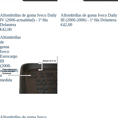
Alfombrillas de goma Iveco Daily
Alfombrillas de goma Iveco Daily
IV (2006-actualidad) - 1ª fila
III (2000-2006) - 1ª fila Delantera
Delantera
€42,00
€42,00
Alfombrillas
de
goma
Iveco
Eurocargo
III
(2008-
actualidad)
a
medida
Alfombrillas de goma Iveco