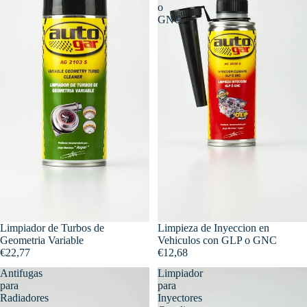
o
GNC
Limpiador de Turbos de
Limpieza de Inyeccion en
Geometria Variable
Vehiculos con GLP o GNC
€22,77
€12,68
Antifugas
Limpiador
para
para
Radiadores
Inyectores