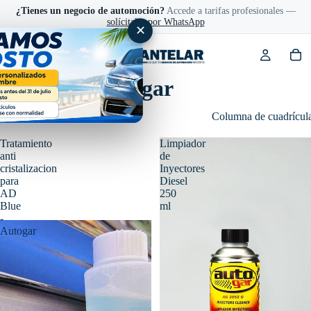
¿Tienes un negocio de automoción?
Accede a tarifas profesionales —
solícitalas por WhatsApp
✕
Aditivos Autogar
Filtro
Columna de cuadrícul
Tratamiento
Limpiador
anti
de
cristalizacion
Inyectores
para
Diesel
AD
250
Blue
ml
-
Autogar