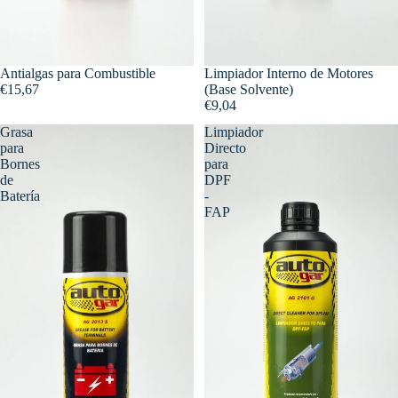
Antialgas para Combustible
Limpiador Interno de Motores
€15,67
(Base Solvente)
€9,04
Grasa
Limpiador
para
Directo
Bornes
para
de
DPF
Batería
-
FAP