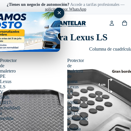
¿Tienes un negocio de automoción?
Accede a tarifas profesionales —
solícitalas por WhatsApp
✕
Accesorios para Lexus LS
Filtro
Columna de cuadrícul
Protector
Protector
de
de
maletero
maletero
PE
de
Lexus
goma
LS
Lexus
V
LS
500h
V
(2017-
500H
actualidad)
Hybrid
a
(2017-
medida
actualidad)
a
medida