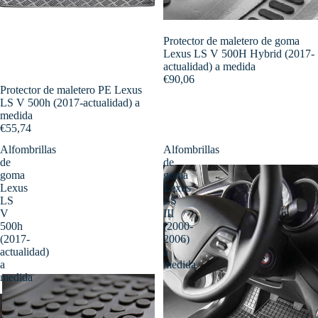
Protector de maletero de goma
Lexus LS V 500H Hybrid (2017-
actualidad) a medida
€90,06
Protector de maletero PE Lexus
LS V 500h (2017-actualidad) a
medida
€55,74
Alfombrillas
Alfombrillas
de
de
goma
goma
Lexus
Lexus
LS
LS
V
III
500h
(2000-
(2017-
2006)
actualidad)
a
a
medida
medida