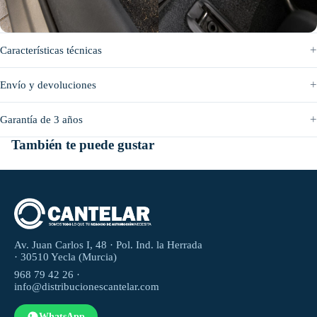
Antes
Después
Características técnicas
Envío y devoluciones
Garantía de 3 años
También te puede gustar
Av. Juan Carlos I, 48 · Pol. Ind. la Herrada
· 30510 Yecla (Murcia)
968 79 42 26 ·
info@distribucionescantelar.com
WhatsApp