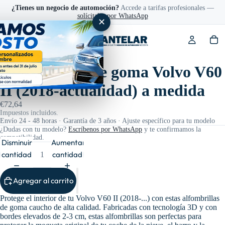
¿Tienes un negocio de automoción?
Accede a tarifas profesionales —
solícitalas por WhatsApp
✕
Ref: 200417
Alfombrillas de goma Volvo V60
II (2018-actualidad) a medida
€72,64
Impuestos incluidos.
Envío 24 - 48 horas · Garantía de 3 años · Ajuste específico para tu modelo
¿Dudas con tu modelo?
Escríbenos por WhatsApp
y te confirmamos la
compatibilidad.
Disminuir
Aumentar
cantidad
cantidad
Agregar al carrito
Protege el interior de tu Volvo V60 II (2018-...) con estas alfombrillas
de goma caucho de alta calidad. Fabricadas con tecnología 3D y con
bordes elevados de 2-3 cm, estas alfombrillas son perfectas para