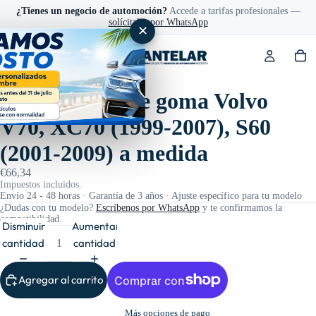
¿Tienes un negocio de automoción?
Accede a tarifas profesionales —
solícitalas por WhatsApp
✕
Ref: 200402
Alfombrillas de goma Volvo
V70, XC70 (1999-2007), S60
(2001-2009) a medida
€66,34
Impuestos incluidos.
Envío 24 - 48 horas · Garantía de 3 años · Ajuste específico para tu modelo
¿Dudas con tu modelo?
Escríbenos por WhatsApp
y te confirmamos la
compatibilidad.
Disminuir
Aumentar
cantidad
cantidad
Agregar al carrito
Más opciones de pago