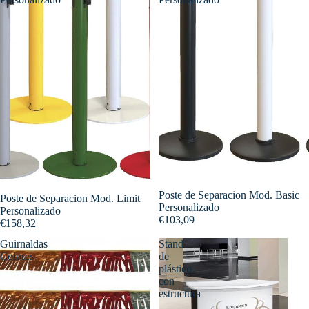
Poste de Separacion Mod. Basic
Poste de Separacion Mod. Limit
Personalizado
Personalizado
€103,09
€158,32
Guirnaldas
Stand
Colores
de
plástico
con
estructura