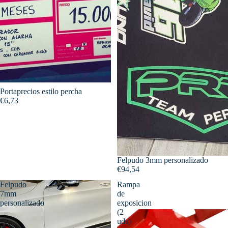
Portaprecios estilo percha
€6,73
Felpudo 3mm personalizado
€94,54
Felpudo
Rampa
7mm
de
personalizado
exposicion
(2
uds)