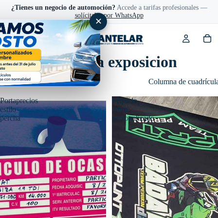
¿Tienes un negocio de automoción?
Accede a tarifas profesionales —
solícitalas por WhatsApp
✕
Articulos para exposicion
Filtro
Columna de cuadrícul
Portaprecios
Felpudo
estilo
3mm
percha
personalizado