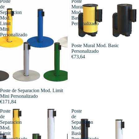
Poste
Poste
de
Mural
Separacion
Mod.
Mod.
Basic
Limit
Personalizado
Mini
Personalizado
Poste Mural Mod. Basic
Personalizado
€73,64
Poste de Separacion Mod. Limit
Mini Personalizado
€171,84
Poste
Poste
de
de
Separacion
Separacion
Mod.
Mod.
Limit
Basic
Personalizado
Personalizado