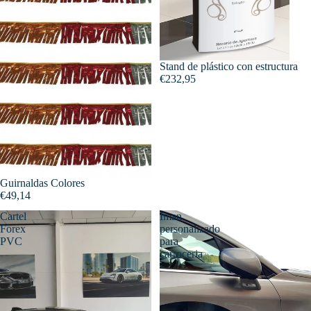
Stand de plástico con estructura
€232,95
Guirnaldas Colores
€49,14
Cartel
Iman
Forex
personalizado
PVC
para
carroceria