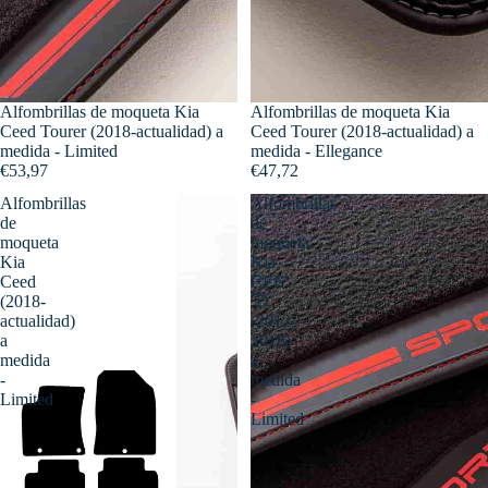
Alfombrillas de moqueta Kia
Alfombrillas de moqueta Kia
Ceed Tourer (2018-actualidad) a
Ceed Tourer (2018-actualidad) a
medida - Limited
medida - Ellegance
€53,97
€47,72
Alfombrillas
Alfombrillas
de
de
moqueta
moqueta
Kia
Kia
Ceed
CEE
(2018-
´D
actualidad)
(2012-
a
2018)
medida
a
-
medida
Limited
-
Limited