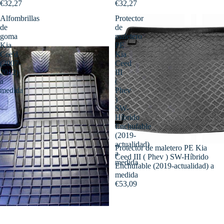
€32,27
€32,27
Alfombrillas
Protector
de
de
goma
maletero
Kia
PE
Cee'd
Kia
(2007-
Ceed
2012)
III
a
(
medida
Phev
)
SW-
Híbrido
Enchufable
(2019-
actualidad)
Protector de maletero PE Kia
a
Ceed III ( Phev ) SW-Híbrido
medida
Enchufable (2019-actualidad) a
medida
€53,09