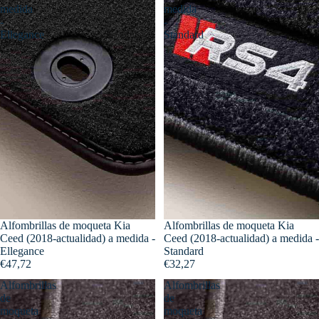
medida
medida
-
-
Ellegance
Standard
Alfombrillas de moqueta Kia
Alfombrillas de moqueta Kia
Ceed (2018-actualidad) a medida -
Ceed (2018-actualidad) a medida -
Ellegance
Standard
€47,72
€32,27
Alfombrillas
Alfombrillas
de
de
moqueta
moqueta