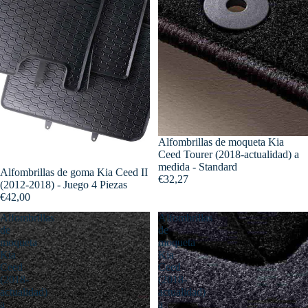
Alfombrillas de moqueta Kia
Ceed Tourer (2018-actualidad) a
medida - Standard
Alfombrillas de goma Kia Ceed II
€32,27
(2012-2018) - Juego 4 Piezas
€42,00
Alfombrillas
Alfombrillas
de
de
moqueta
moqueta
Kia
Kia
Ceed
Ceed
(2018-
(2018-
actualidad)
actualidad)
a
a