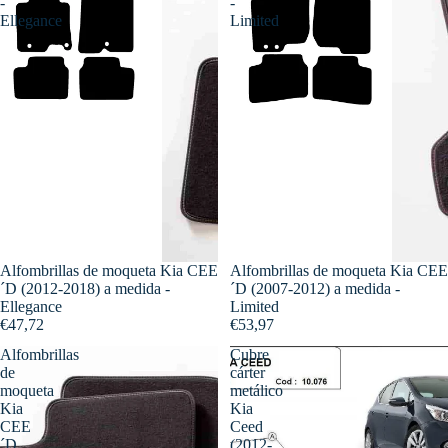
-
-
Ellegance
Limited
Alfombrillas de moqueta Kia CEE
Alfombrillas de moqueta Kia CEE
´D (2012-2018) a medida -
´D (2007-2012) a medida -
Ellegance
Limited
€47,72
€53,97
Alfombrillas
Cubre
de
cárter
moqueta
metálico
Kia
Kia
CEE
Ceed
´D
(2012-