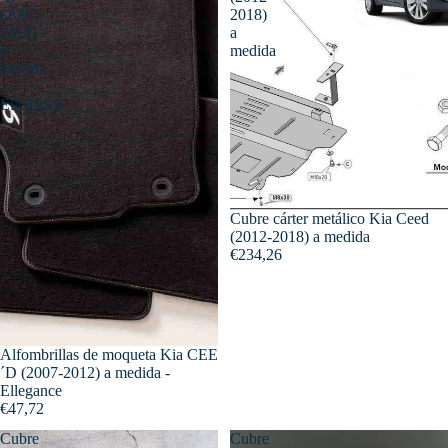
(2007-
2018)
2012)
a
a
medida
medida
-
Ellegance
Cubre cárter metálico Kia Ceed
(2012-2018) a medida
€234,26
Alfombrillas de moqueta Kia CEE
´D (2007-2012) a medida -
Ellegance
€47,72
Cubre
Cubre