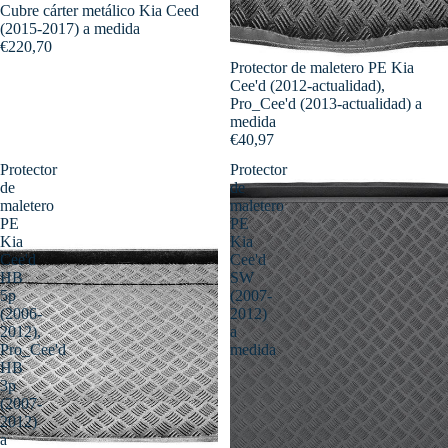
Cubre cárter metálico Kia Ceed
(2015-2017) a medida
€220,70
Protector de maletero PE Kia
Cee'd (2012-actualidad),
Pro_Cee'd (2013-actualidad) a
medida
€40,97
Protector
Protector
de
de
maletero
maletero
PE
PE
Kia
Kia
Cee'd
Cee'd
HB
SW
5p
(2007-
(2006-
2012)
2012),
a
Pro_Cee'd
medida
HB
3p
(2007-
2012)
a