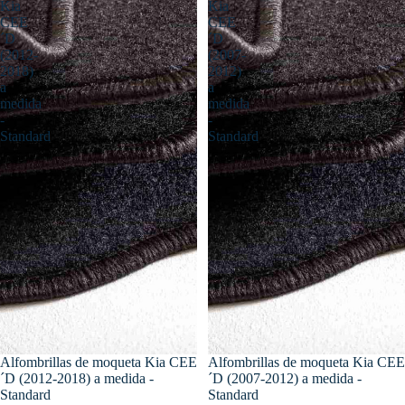
Kia
Kia
CEE
CEE
´D
´D
(2012-
(2007-
2018)
2012)
a
a
medida
medida
-
-
Standard
Standard
Alfombrillas de moqueta Kia CEE
Alfombrillas de moqueta Kia CEE
´D (2012-2018) a medida -
´D (2007-2012) a medida -
Standard
Standard