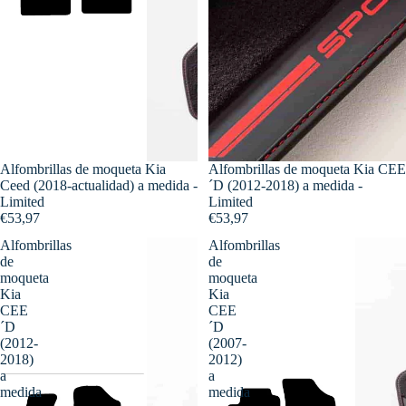
Alfombrillas de moqueta Kia
Alfombrillas de moqueta Kia CEE
Ceed (2018-actualidad) a medida -
´D (2012-2018) a medida -
Limited
Limited
€53,97
€53,97
Alfombrillas
Alfombrillas
de
de
moqueta
moqueta
Kia
Kia
CEE
CEE
´D
´D
(2012-
(2007-
2018)
2012)
a
a
medida
medida