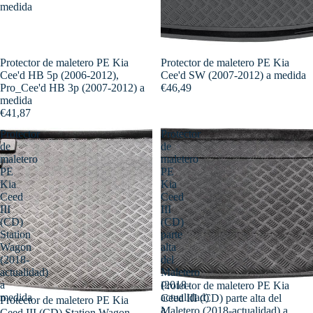
medida
Protector de maletero PE Kia
Protector de maletero PE Kia
Cee'd HB 5p (2006-2012),
Cee'd SW (2007-2012) a medida
Pro_Cee'd HB 3p (2007-2012) a
€46,49
medida
€41,87
Protector
Protector
de
de
maletero
maletero
PE
PE
Kia
Kia
Ceed
Ceed
III
III
(CD)
(CD)
Station
parte
Wagon
alta
(2018-
del
actualidad)
Maletero
a
(2018-
Protector de maletero PE Kia
medida
actualidad)
Ceed III (CD) parte alta del
Protector de maletero PE Kia
a
Maletero (2018-actualidad) a
Ceed III (CD) Station Wagon