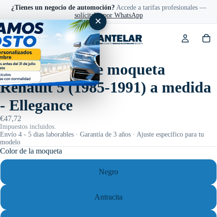
¿Tienes un negocio de automoción?
Accede a tarifas profesionales —
solícitalas por WhatsApp
✕
Ref: RT0001-44046
Alfombrillas de moqueta
Renault 5 (1985-1991) a medida
- Ellegance
€47,72
Impuestos incluidos.
Envío 4 - 5 dias laborables · Garantía de 3 años · Ajuste específico para tu
modelo
Color de la moqueta
Negro
Antracita