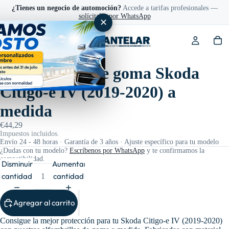
¿Tienes un negocio de automoción?
Accede a tarifas profesionales —
solícitalas por WhatsApp
✕
Ref: FG411777
Alfombrillas de goma Skoda
Citigo-e IV (2019-2020) a
medida
€44,29
Impuestos incluidos.
Envío 24 - 48 horas · Garantía de 3 años · Ajuste específico para tu modelo
¿Dudas con tu modelo?
Escríbenos por WhatsApp
y te confirmamos la
compatibilidad.
Disminuir
Aumentar
cantidad
cantidad
Agregar al carrito
Consigue la mejor protección para tu Skoda Citigo-e IV (2019-2020)