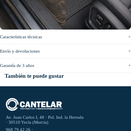
Antes
Después
Características técnicas
Envío y devoluciones
Garantía de 3 años
También te puede gustar
Av. Juan Carlos I, 48 · Pol. Ind. la Herrada
· 30510 Yecla (Murcia)
968 79 42 26 ·