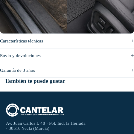
Antes
Después
Características técnicas
Envío y devoluciones
Garantía de 3 años
También te puede gustar
Av. Juan Carlos I, 48 · Pol. Ind. la Herrada
· 30510 Yecla (Murcia)