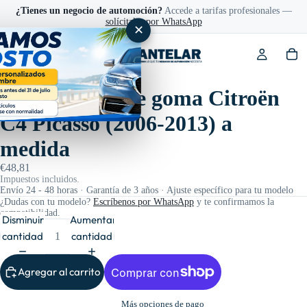
¿Tienes un negocio de automoción?
Accede a tarifas profesionales —
solícitalas por WhatsApp
✕
Ref: FG0636
Alfombrillas de goma Citroën
C4 Picasso (2006-2013) a
medida
€48,81
Impuestos incluidos.
Envío 24 - 48 horas · Garantía de 3 años · Ajuste específico para tu modelo
¿Dudas con tu modelo?
Escríbenos por WhatsApp
y te confirmamos la
compatibilidad.
Disminuir
Aumentar
cantidad
cantidad
Agregar al carrito
Más opciones de pago