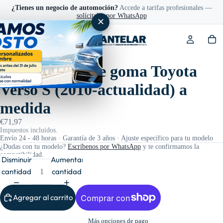
¿Tienes un negocio de automoción?
Accede a tarifas profesionales —
solícitalas por WhatsApp
✕
Ref: 201420
Alfombrillas de goma Toyota
Verso S (2010-actualidad) a
medida
€71,97
Impuestos incluidos.
Envío 24 - 48 horas · Garantía de 3 años · Ajuste específico para tu modelo
¿Dudas con tu modelo?
Escríbenos por WhatsApp
y te confirmamos la
compatibilidad.
Disminuir
Aumentar
cantidad
cantidad
Agregar al carrito
Más opciones de pago