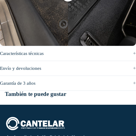
Antes
Después
Características técnicas
Envío y devoluciones
Garantía de 3 años
También te puede gustar