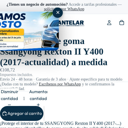
¿Tienes un negocio de automoción?
Accede a tarifas profesionales —
solícitalas por WhatsApp
✕
Ref: 203004
Alfombrillas de goma
Ssangyong Rexton II Y400
(2017-actualidad) a medida
€108,72
Impuestos incluidos.
Envío 24 - 48 horas · Garantía de 3 años · Ajuste específico para tu modelo
¿Dudas con tu modelo?
Escríbenos por WhatsApp
y te confirmamos la
compatibilidad.
Disminuir
Aumentar
cantidad
cantidad
Agregar al carrito
¡Protege el interior de tu SSANGYONG Rexton II Y400 (2017-...)