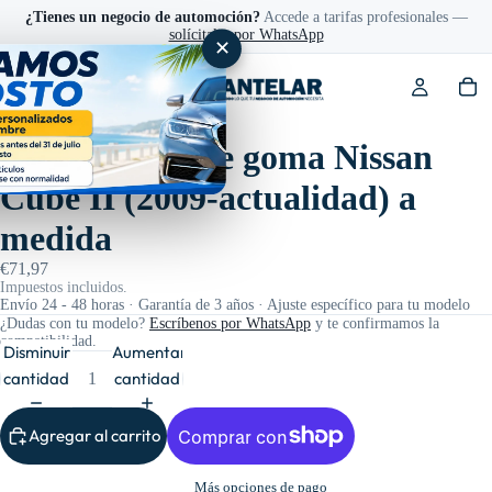
¿Tienes un negocio de automoción?
Accede a tarifas profesionales —
solícitalas por WhatsApp
✕
Ref: 201815
Alfombrillas de goma Nissan
Cube II (2009-actualidad) a
medida
€71,97
Impuestos incluidos.
Envío 24 - 48 horas · Garantía de 3 años · Ajuste específico para tu modelo
¿Dudas con tu modelo?
Escríbenos por WhatsApp
y te confirmamos la
compatibilidad.
Disminuir
Aumentar
cantidad
cantidad
Agregar al carrito
Más opciones de pago