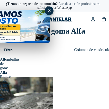
¿Tienes un negocio de automoción?
Accede a tarifas profesionales —
solícitalas por WhatsApp
✕
Alfombras de goma Alfa
Romeo 156
Filtro
Columna de cuadrícul
Alfombrillas
de
goma
Alfa
Romeo
156
(1997-
2006)
a
medida