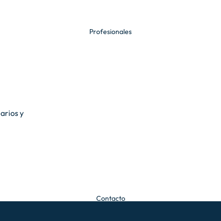
Profesionales
Tapamatrículas
personalizados
Aceites y
aditivos
arios y
ntas
Bander
as
Emergencia y
seguridad
Contacto
Distintivos