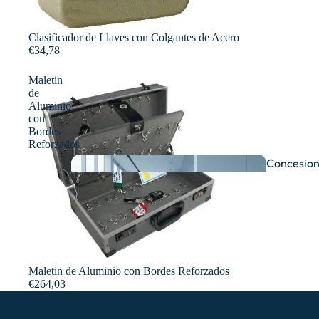
Clasificador de Llaves con Colgantes de Acero
€34,78
Maletin
de
Aluminio
con
Bordes
Reforzados
Concesion
comprave
Maletin de Aluminio con Bordes Reforzados
€264,03
Taller
es