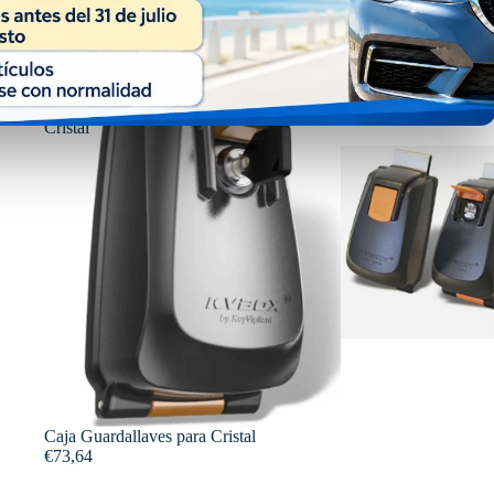
Caja
Guardallaves
para
Cristal
Caja Guardallaves para Cristal
€73,64