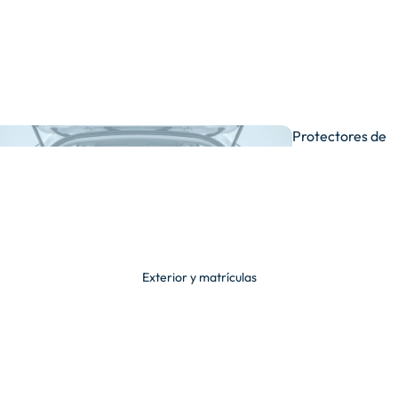
De
moqueta
Protectores de
maletero
Ver
todas
Exterior y matrículas
Universales y
semimedida