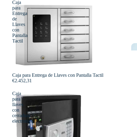
Caja
para
Entrega
de
Llaves
con
Pantalla
Tactil
Caja para Entrega de Llaves con Pantalla Tactil
€2.452,31
Caja
para
llaves
con
cerradura
electronica