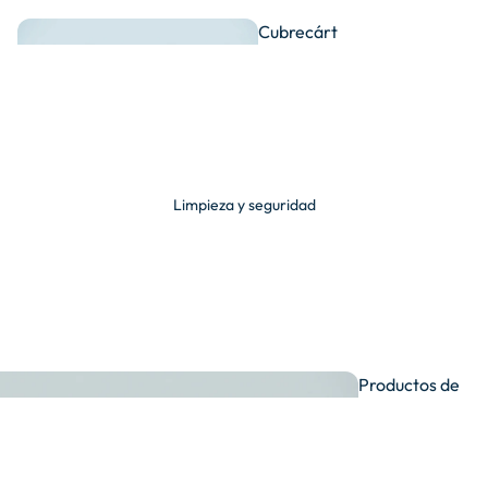
Cubrecárt
eres
Ambientad
Limpieza y seguridad
Fundas para
ores
coche y moto
Productos de
Placas de
limpieza
Organización de
matrícula
llaves