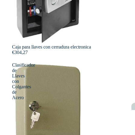
Caja para llaves con cerradura electronica
€304,27
Clasificador
de
Llaves
con
Colgantes
de
Acero