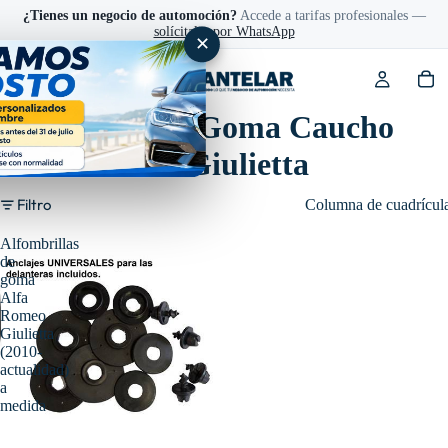
¿Tienes un negocio de automoción?
Accede a tarifas profesionales —
solícitalas por WhatsApp
✕
Alfombrillas Goma Caucho
Alfa Romeo Giulietta
Filtro
Columna de cuadrícul
Alfombrillas
de
goma
Alfa
Romeo
Giulietta
(2010-
actualidad)
a
medida