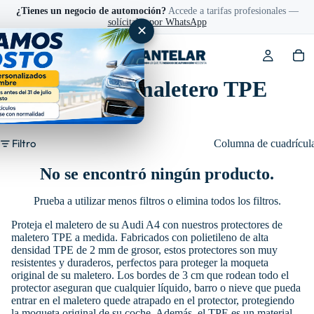
¿Tienes un negocio de automoción?
Accede a tarifas profesionales —
solícitalas por WhatsApp
✕
Protector de maletero TPE
Audi A4
Filtro
Columna de cuadrícul
No se encontró ningún producto.
Prueba a utilizar menos filtros o
elimina todos los filtros
.
Proteja el maletero de su Audi A4 con nuestros protectores de
maletero TPE a medida. Fabricados con polietileno de alta
densidad TPE de 2 mm de grosor, estos protectores son muy
resistentes y duraderos, perfectos para proteger la moqueta
original de su maletero. Los bordes de 3 cm que rodean todo el
protector aseguran que cualquier líquido, barro o nieve que pueda
entrar en el maletero quede atrapado en el protector, protegiendo
la moqueta original de su coche. Además, el TPE es un material