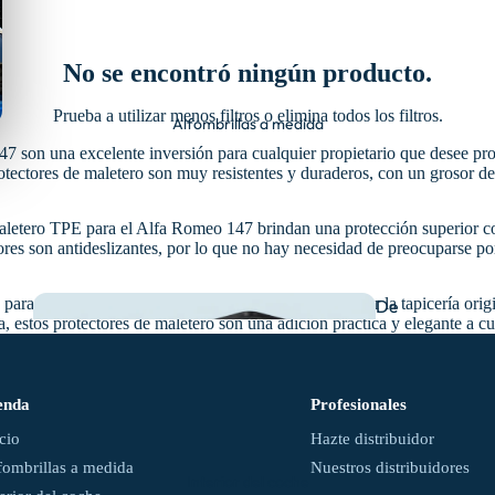
No se encontró ningún producto.
Prueba a utilizar menos filtros o
elimina todos los filtros
.
Alfombrillas a medida
son una excelente inversión para cualquier propietario que desee prote
rotectores de maletero son muy resistentes y duraderos, con un grosor d
letero TPE para el Alfa Romeo 147 brindan una protección superior cont
tores son antideslizantes, por lo que no hay necesidad de preocuparse p
 para el Alfa Romeo 147 es su capacidad para proteger la tapicería orig
De
 estos protectores de maletero son una adición práctica y elegante a c
goma
enda
Profesionales
icio
Hazte distribuidor
fombrillas a medida
Nuestros distribuidores
Interior del coche