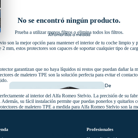
No se encontró ningún producto.
Prueba a utilizar menos filtros o
elimina todos los filtros
.
Alfombrillas a medida
o son la mejor opción para mantener el interior de tu coche limpio y pr
e 2 mm, estos protectores son capaces de soportar cualquier tipo de carg
otector garantizan que no haya líquidos ni restos que puedan dañar la 
ctores de maletero TPE son la solución perfecta para evitar el contacto di
ido.
De
goma
erfectamente al interior del Alfa Romeo Stelvio. La precisión de su fabr
 Además, su fácil instalación permite que puedas ponerlos y quitarlos 
protectores de maletero TPE a medida para Alfa Romeo Stelvio son la m
enda
Profesionales
Interior del coche