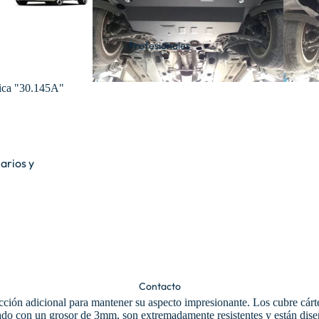
Profesionales
Tapamatrículas
personalizados
tica "30.145A"
Aceites y
aditivos
arios y
ntas
Bander
as
Emergencia y
seguridad
Contacto
cción adicional para mantener su aspecto impresionante. Los cubre cárte
Distintivos
zado con un grosor de 3mm, son extremadamente resistentes y están dise