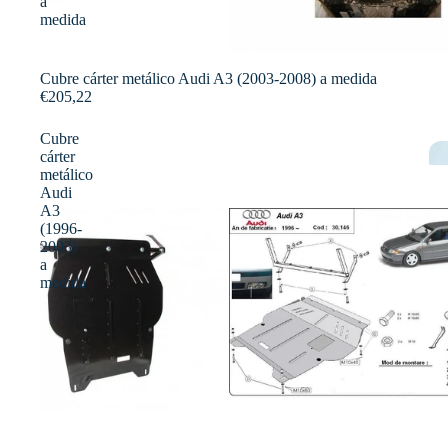
a
medida
Cubre cárter metálico Audi A3 (2003-2008) a medida
€205,22
Cubre
cárter
metálico
Audi
A3
(1996-
2003)
a
medida