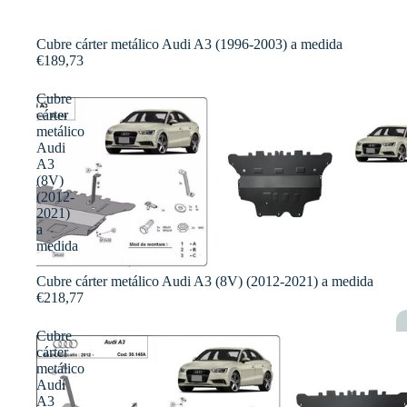
Cubre cárter metálico Audi A3 (1996-2003) a medida
€189,73
Cubre
cárter
metálico
Audi
A3
(8V)
(2012-
2021)
a
medida
Cubre cárter metálico Audi A3 (8V) (2012-2021) a medida
€218,77
Cubre
cárter
metálico
Audi
A3