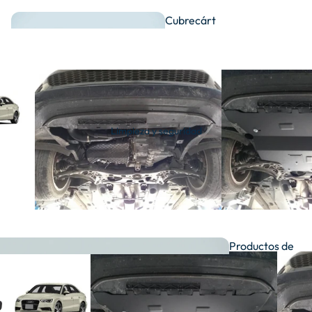
Cubrecárt
eres
Ambientad
Limpieza y seguridad
Fundas para
ores
coche y moto
Productos de
Placas de
limpieza
Organización de
matrícula
llaves