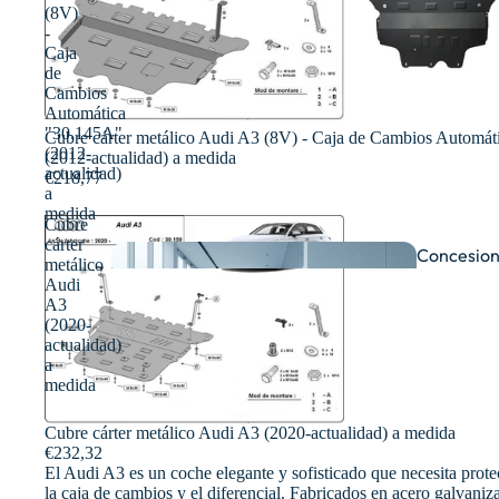
(8V)
-
Caja
de
Cambios
Automática
"30.145A"
Cubre cárter metálico Audi A3 (8V) - Caja de Cambios Automá
(2012-
(2012-actualidad) a medida
actualidad)
€218,77
a
medida
Cubre
cárter
Concesion
metálico
comprave
Audi
A3
(2020-
actualidad)
a
medida
Cubre cárter metálico Audi A3 (2020-actualidad) a medida
€232,32
Taller
El Audi A3 es un coche elegante y sofisticado que necesita prote
la caja de cambios y el diferencial. Fabricados en acero galvani
es