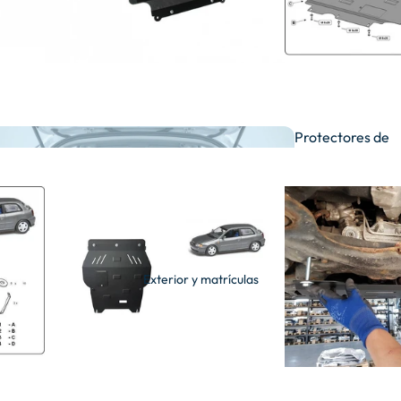
De
moqueta
Protectores de
maletero
Ver
todas
Exterior y matrículas
Universales y
semimedida