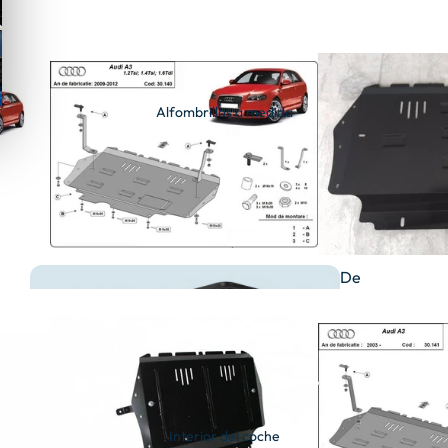
Alfombrillas a medida
De
goma
Interior del coche