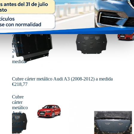
Cubre
cárter
metálico
Audi
A3
(2008-
2012)
a
medida
Cubre cárter metálico Audi A3 (2008-2012) a medida
€218,77
Cubre
cárter
metálico
Audi
A3
(2003-
2008)