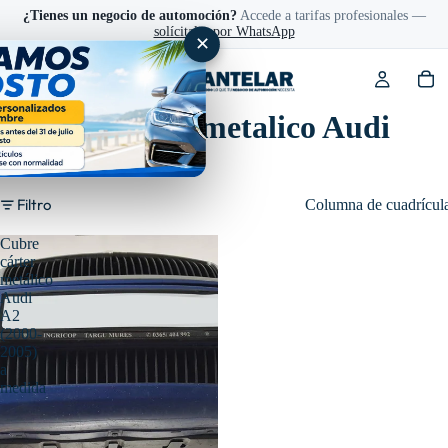
¿Tienes un negocio de automoción?
Accede a tarifas profesionales —
solícitalas por WhatsApp
✕
Cubre cárter metalico Audi
A2
Filtro
Columna de cuadrícul
Cubre
cárter
metálico
Audi
A2
(2000-
2005)
a
medida