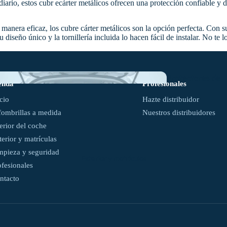
diario, estos cubr ecárter metálicos ofrecen una protección confiable y 
De
anera eficaz, los cubre cárter metálicos son la opción perfecta. Con su
moqueta
u diseño único y la tornillería incluida lo hacen fácil de instalar. No 
Protectores de
enda
Profesionales
maletero
icio
Hazte distribuidor
fombrillas a medida
Nuestros distribuidores
terior del coche
Ver
terior y matrículas
todas
mpieza y seguridad
Exterior y matrículas
ofesionales
ntacto
Universales y
semimedida