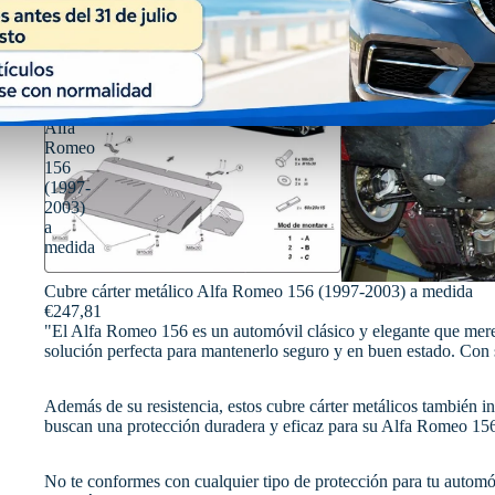
Cubre
cárter
metálico
Alfa
Romeo
156
(1997-
2003)
a
medida
Cubre cárter metálico Alfa Romeo 156 (1997-2003) a medida
€247,81
"El Alfa Romeo 156 es un automóvil clásico y elegante que mere
solución perfecta para mantenerlo seguro y en buen estado. Con su 
Además de su resistencia, estos cubre cárter metálicos también inc
buscan una protección duradera y eficaz para su Alfa Romeo 15
No te conformes con cualquier tipo de protección para tu automóv