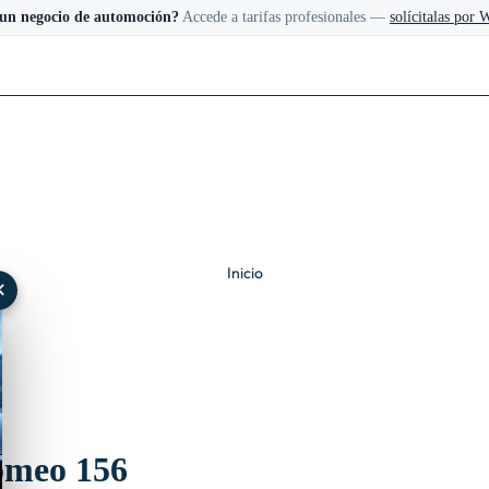
 un negocio de automoción?
Accede a tarifas profesionales —
solícitalas por
Inicio
✕
Romeo 156