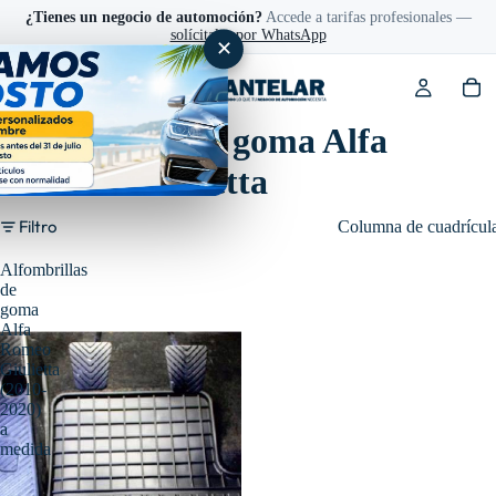
¿Tienes un negocio de automoción?
Accede a tarifas profesionales —
solícitalas por WhatsApp
✕
Alfombras de goma Alfa
Romeo Giulietta
Filtro
Columna de cuadrícul
Alfombrillas
de
goma
Alfa
Romeo
Giulietta
(2010-
2020)
a
medida