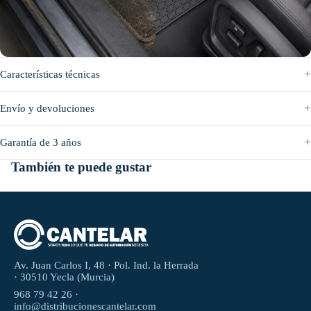
Antes
Después
Características técnicas
Envío y devoluciones
Garantía de 3 años
También te puede gustar
Av. Juan Carlos I, 48 · Pol. Ind. la Herrada
· 30510 Yecla (Murcia)
968 79 42 26 ·
info@distribucionescantelar.com