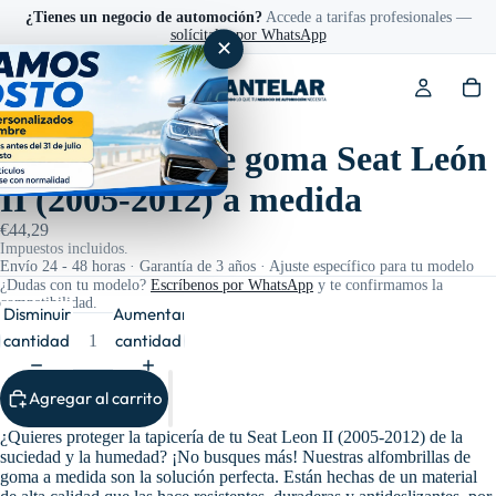
¿Tienes un negocio de automoción?
Accede a tarifas profesionales —
solícitalas por WhatsApp
✕
Ref: FG0361
Alfombrillas de goma Seat León
II (2005-2012) a medida
€44,29
Impuestos incluidos.
Envío 24 - 48 horas · Garantía de 3 años · Ajuste específico para tu modelo
¿Dudas con tu modelo?
Escríbenos por WhatsApp
y te confirmamos la
compatibilidad.
Disminuir
Aumentar
cantidad
cantidad
Agregar al carrito
¿Quieres proteger la tapicería de tu Seat Leon II (2005-2012) de la
suciedad y la humedad? ¡No busques más! Nuestras alfombrillas de
goma a medida son la solución perfecta. Están hechas de un material