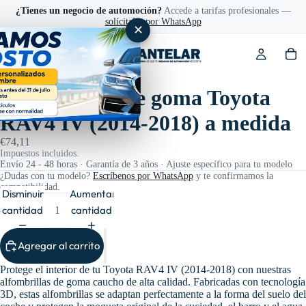
¿Tienes un negocio de automoción?
Accede a tarifas profesionales —
solícitalas por WhatsApp
✕
Ref: 201425
Alfombrillas de goma Toyota
RAV4 IV (2014-2018) a medida
€74,11
Impuestos incluidos.
Envío 24 - 48 horas · Garantía de 3 años · Ajuste específico para tu modelo
¿Dudas con tu modelo?
Escríbenos por WhatsApp
y te confirmamos la
compatibilidad.
Disminuir
Aumentar
cantidad
cantidad
Agregar al carrito
Protege el interior de tu Toyota RAV4 IV (2014-2018) con nuestras
alfombrillas de goma caucho de alta calidad. Fabricadas con tecnología
3D, estas alfombrillas se adaptan perfectamente a la forma del suelo del