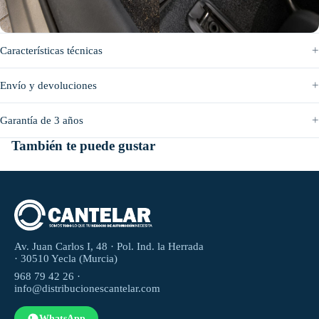
Antes
Después
Características técnicas
Envío y devoluciones
Garantía de 3 años
También te puede gustar
Av. Juan Carlos I, 48 · Pol. Ind. la Herrada
· 30510 Yecla (Murcia)
968 79 42 26 ·
info@distribucionescantelar.com
WhatsApp