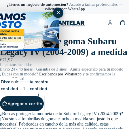
¿Tienes un negocio de automoción?
Accede a tarifas profesionales —
solícitalas por WhatsApp
✕
Ref: 202705
Alfombrillas de goma Subaru
Legacy IV (2004-2009) a medida
€71,97
Impuestos incluidos.
Envío 24 - 48 horas · Garantía de 3 años · Ajuste específico para tu modelo
¿Dudas con tu modelo?
Escríbenos por WhatsApp
y te confirmamos la
compatibilidad.
Disminuir
Aumentar
cantidad
cantidad
Agregar al carrito
¿Buscas proteger la moqueta de tu Subaru Legacy IV (2004-2009)?
¡Nuestras alfombrillas de goma caucho a medida son justo lo que
necesitas! Fabricadas en caucho de la más alta calidad, estas