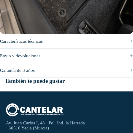
Antes
Después
Características técnicas
Envío y devoluciones
Garantía de 3 años
También te puede gustar
Av. Juan Carlos I, 48 · Pol. Ind. la Herrada
· 30510 Yecla (Murcia)