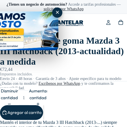
¿Tienes un negocio de automoción?
Accede a tarifas profesionales —
solícitalas por WhatsApp
✕
Ref: 200813
Alfombrillas de goma Mazda 3
III hatchback (2013-actualidad)
a medida
€72,44
Impuestos incluidos.
Envío 24 - 48 horas · Garantía de 3 años · Ajuste específico para tu modelo
¿Dudas con tu modelo?
Escríbenos por WhatsApp
y te confirmamos la
compatibilidad.
Disminuir
Aumentar
cantidad
cantidad
Agregar al carrito
Mantén el interior de tu Mazda 3 III Hatchback (2013-...) siempre