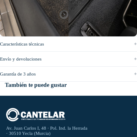
Antes
Después
Características técnicas
Envío y devoluciones
Garantía de 3 años
También te puede gustar
Av. Juan Carlos I, 48 · Pol. Ind. la Herrada
· 30510 Yecla (Murcia)