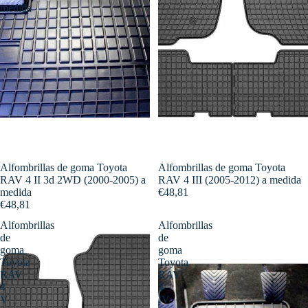
medida
Alfombrillas de goma Toyota
Alfombrillas de goma Toyota
RAV 4 II 3d 2WD (2000-2005) a
RAV 4 III (2005-2012) a medida
medida
€48,81
€48,81
Alfombrillas
Alfombrillas
de
de
goma
goma
Toyota
Toyota
RAV
RAV
4
4
V
IV