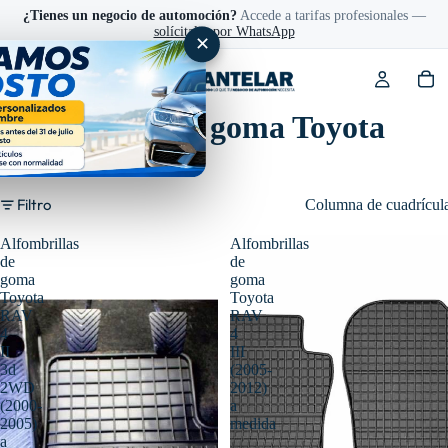
¿Tienes un negocio de automoción?
Accede a tarifas profesionales —
solícitalas por WhatsApp
✕
Alfombras de goma Toyota
RAV 4
Filtro
Columna de cuadrícul
Alfombrillas
Alfombrillas
de
de
goma
goma
Toyota
Toyota
RAV
RAV
4
4
II
III
3d
(2005-
2WD
2012)
(2000-
a
2005)
medida
a