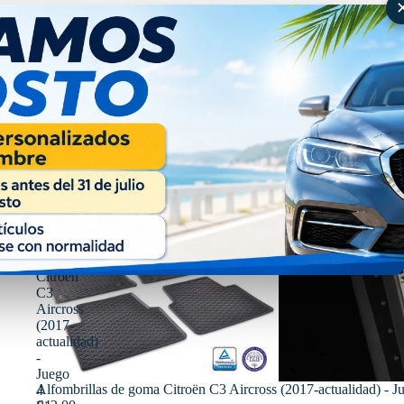
Alfombras de goma Citroen 
Alfombrillas
de
goma
Citroën
C3
Aircross
(2017-
actualidad)
-
Juego
Alfombrillas de goma Citroën C3 Aircross (2017-actualidad) - J
4