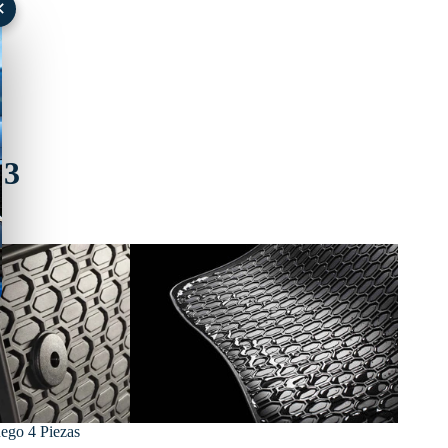
✕
C3
uego 4 Piezas