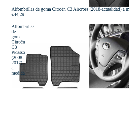
Alfombrillas de goma Citroën C3 Aircross (2018-actualidad) a 
€44,29
Alfombrillas
de
goma
Citroën
C3
Picasso
(2008-
2017)
a
medida