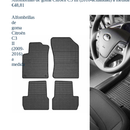
€48,81
Alfombrillas
de
goma
Citroën
C3
II
(2009-
2016)
a
medida