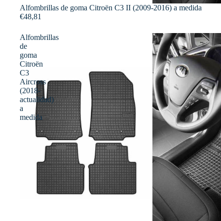
Alfombrillas de goma Citroën C3 II (2009-2016) a medida
€48,81
Alfombrillas
de
goma
Citroën
C3
Aircross
(2018-
actualidad)
a
medida