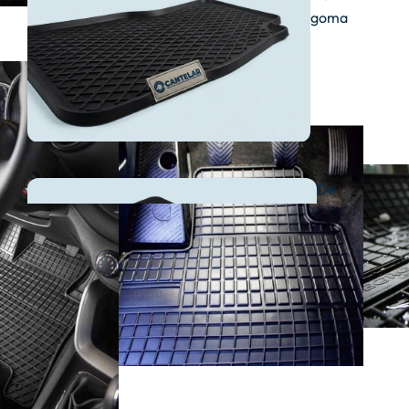
goma
De
moqueta
Ver