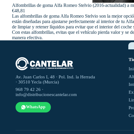
Alfombrillas de goma Alfa Romeo Stelvio (2016-actualidad) a 
€48,81
Las alfombrillas de goma Alfa Romeo Stelvio son la mejor opción 
están diseñadas para ajustarse perfectamente al interior de tu A
de limpiar y retener líquidos para evitar que el interior del coc
Con estas alfombrillas, evitas que el vehículo pierda valor y s
manera efectiva.
Ti
In
Al
Av. Juan Carlos I, 48 · Pol. Ind. la Herrada
· 30510 Yecla (Murcia)
In
968 79 42 26 ·
Ex
info@distribucionescantelar.com
Li
WhatsApp
Pr
Co