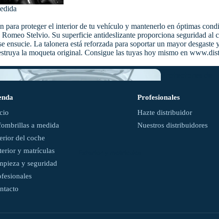
medida
De
para proteger el interior de tu vehículo y mantenerlo en óptimas condic
moqueta
lfa Romeo Stelvio. Su superficie antideslizante proporciona seguridad al
he se ensucie. La talonera está reforzada para soportar un mayor desgast
e destruya la moqueta original. Consigue las tuyas hoy mismo en www.di
Protectores de
maletero
enda
Profesionales
icio
Hazte distribuidor
Ver
fombrillas a medida
Nuestros distribuidores
todas
terior del coche
terior y matrículas
Exterior y matrículas
mpieza y seguridad
ofesionales
Universales y
ntacto
semimedida