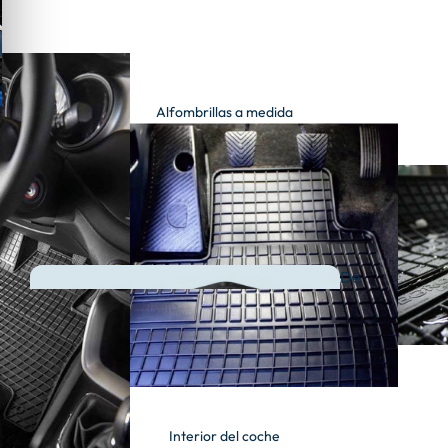
Alfombrillas a medida
De
goma
Interior del coche