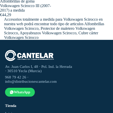
Alfombrillas de goma
Volkswagen Scirocco III (2007-
2017) a medida
€44,29
Accesorios totalmente a medida para Volkswagen Scirocco en
nuestra web podrá encontrar todo tipo de articulos Alfombrillas
Volkswagen Scirocco, Protector de maletero Volkswagen
Scirocco, Apoyabrazos Volkswagen Scirocco, Cubre cárter
Volkswagen Scirocco
Av. Juan Carlos I, 48 · Pol. Ind. la Herrada
· 30510 Yecla (Murcia)
968 79 42 26 ·
info@distribucionescantelar.com
WhatsApp
Tienda