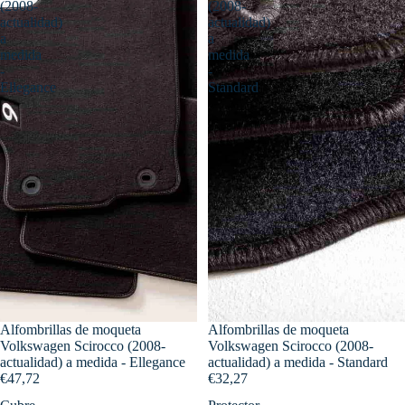
(2008-
(2008-
actualidad)
actualidad)
a
a
medida
medida
-
-
Ellegance
Standard
Alfombrillas de moqueta
Alfombrillas de moqueta
Volkswagen Scirocco (2008-
Volkswagen Scirocco (2008-
actualidad) a medida - Ellegance
actualidad) a medida - Standard
€47,72
€32,27