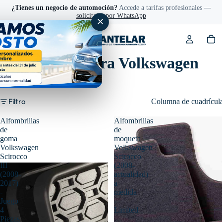
¿Tienes un negocio de automoción?
Accede a tarifas profesionales —
solícitalas por WhatsApp
✕
Accesorios para Volkswagen
Scirocco
Filtro
Columna de cuadrícul
Alfombrillas
Alfombrillas
de
de
goma
moqueta
Volkswagen
Volkswagen
Scirocco
Scirocco
III
(2008-
(2008-
actualidad)
2017)
a
-
medida
Juego
-
4
Limited
Piezas