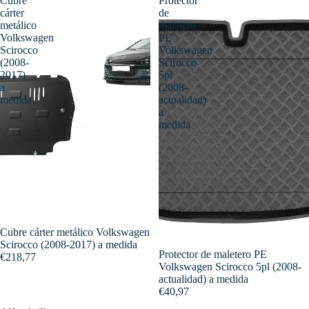
Cubre
Protector
cárter
de
metálico
maletero
Volkswagen
PE
Scirocco
Volkswagen
(2008-
Scirocco
2017)
5pl
a
(2008-
medida
actualidad)
a
medida
Cubre cárter metálico Volkswagen
Scirocco (2008-2017) a medida
Protector de maletero PE
€218,77
Volkswagen Scirocco 5pl (2008-
actualidad) a medida
€40,97