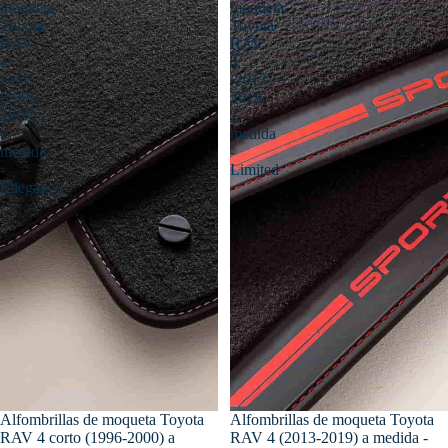
moqueta
moqueta
Toyota
Toyota
RAV
RAV
4
4
corto
(2013-
(1996-
2019)
2000)
a
a
medida
medida
-
-
Limited
Ellegance
Alfombrillas de moqueta Toyota
Alfombrillas de moqueta Toyota
RAV 4 corto (1996-2000) a
RAV 4 (2013-2019) a medida -