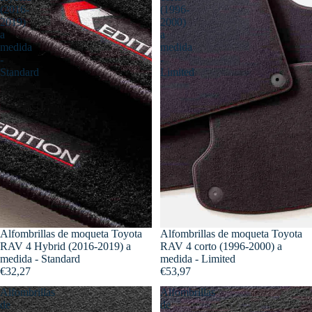
(2016-
(1996-
2019)
2000)
a
a
medida
medida
-
-
Standard
Limited
Alfombrillas de moqueta Toyota
Alfombrillas de moqueta Toyota
RAV 4 Hybrid (2016-2019) a
RAV 4 corto (1996-2000) a
medida - Standard
medida - Limited
€32,27
€53,97
Alfombrillas
Alfombrillas
de
de