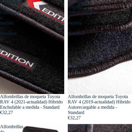
actualidad)
actualidad)
Hibrido
Hibrido
Enchufable
Autorecargable
a
a
medida
medida
-
-
Standard
Standard
Alfombrillas de moqueta Toyota
Alfombrillas de moqueta Toyota
RAV 4 (2021-actualidad) Hibrido
RAV 4 (2019-actualidad) Hibrido
Enchufable a medida - Standard
Autorecargable a medida -
€32,27
Standard
€32,27
Alfombrillas
Alfombrillas
de
de