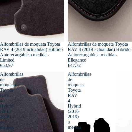
Alfombrillas de moqueta Toyota
Alfombrillas de moqueta Toyota
RAV 4 (2019-actualidad) Hibrido
RAV 4 (2019-actualidad) Hibrido
Autorecargable a medida -
Autorecargable a medida -
Limited
Ellegance
€53,97
€47,72
Alfombrillas
Alfombrillas
de
de
moqueta
moqueta
Toyota
Toyota
RAV
RAV
4
4
Hybrid
Hybrid
(2016-
(2016-
2019)
2019)
a
a
medida
medida