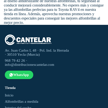
al diseño antideslizante de nuestras alfombrillas, tu seguridad al
conducir mejorará considerablemente. No esperes más y consigue
ya las alfombrillas perfectas para tu Toyota RAV4 en nuestra
tienda en línea. Además, aprovecha nuestras promociones y
descuentos especiales para conseguir las mejores alfombrillas al
mejor precio.
Av. Juan Carlos I, 48 · Pol. Ind. la Herrada
· 30510 Yecla (Murcia)
968 79 42 26 ·
info@distribucionescantelar.com
WhatsApp
Tienda
Inicio
Alfombrillas a medida
Interior del coche