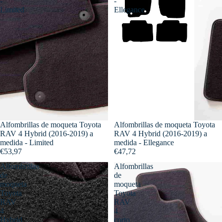
-
-
Limited
Ellegance
Alfombrillas de moqueta Toyota
Alfombrillas de moqueta Toyota
RAV 4 Hybrid (2016-2019) a
RAV 4 Hybrid (2016-2019) a
medida - Limited
medida - Ellegance
€53,97
€47,72
Alfombrillas
Alfombrillas
de
de
moqueta
moqueta
Toyota
Toyota
RAV
RAV
4
4
Hybrid
corto