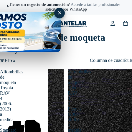
¿Tienes un negocio de automoción?
Accede a tarifas profesionales —
solícitalas por WhatsApp
✕
Alfombrillas de moqueta
Toyota Rav4
Filtro
Columna de cuadrícul
Alfombrillas
Alfombrillas
de
de
moqueta
moqueta
Toyota
Toyota
RAV
RAV
4
4
(2006-
5
2013)
Puertas
a
(2000-
medida
2006)
-
a
Standard
medida