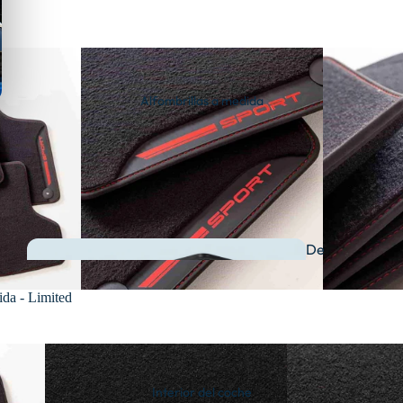
Alfombrillas a medida
De
goma
da - Limited
Interior del coche