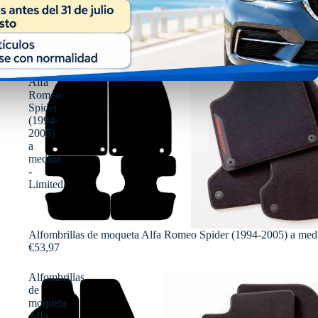
Alfombrillas
de
moqueta
Alfa
Romeo
Spider
(1994-
2005)
a
medida
-
Limited
Alfombrillas de moqueta Alfa Romeo Spider (1994-2005) a medi
€53,97
Alfombrillas
de
moqueta
Alfa