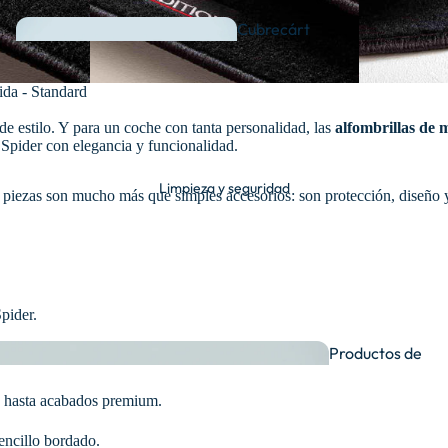
Cubrecárt
eres
da - Standard
de estilo. Y para un coche con tanta personalidad, las
alfombrillas de
tu Spider con elegancia y funcionalidad.
Ambientad
Limpieza y seguridad
Fundas para
s piezas son mucho más que simples accesorios: son protección, diseño y
ores
coche y moto
pider.
Productos de
idad.
Placas de
limpieza
Organización de
matrícula
os hasta acabados premium.
llaves
encillo bordado.