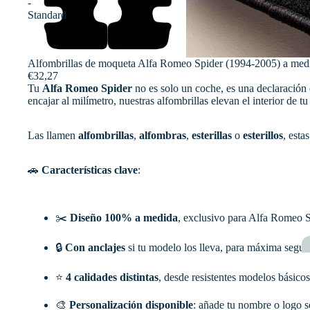
-
Standard
Alfombrillas de moqueta Alfa Romeo Spider (1994-2005) a medi
€32,27
Tu
Alfa Romeo Spider
no es solo un coche, es una declaración 
encajar al milímetro, nuestras alfombrillas elevan el interior de 
Las llamen
alfombrillas
,
alfombras
,
esterillas
o
esterillos
, esta
🚗
Características clave
:
✂️
Diseño 100% a medida
, exclusivo para Alfa Romeo S
🔒
Con anclajes
si tu modelo los lleva, para máxima segur
⭐
4 calidades distintas
, desde resistentes modelos básic
🎨
Personalización disponible
: añade tu nombre o logo s