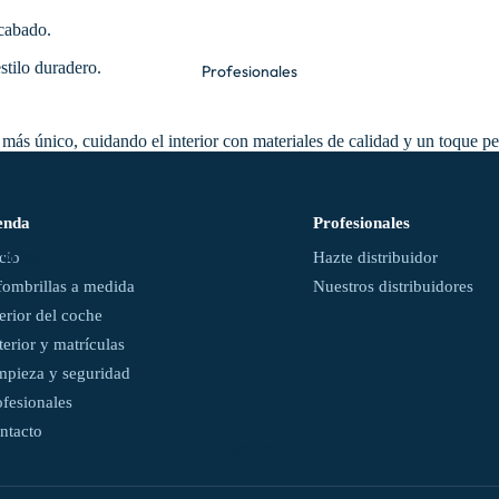
acabado.
estilo duradero.
Profesionales
Tapamatrículas
personalizados
 más único, cuidando el interior con materiales de calidad y un toque p
Aceites y
aditivos
enda
Profesionales
arios y
icio
Hazte distribuidor
ntas
fombrillas a medida
Nuestros distribuidores
terior del coche
Bander
as
terior y matrículas
mpieza y seguridad
Emergencia y
ofesionales
seguridad
ntacto
Contacto
Distintivos