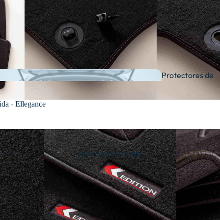
De
moqueta
Protectores de
maletero
da - Ellegance
Ver
todas
Exterior y matrículas
Universales y
semimedida