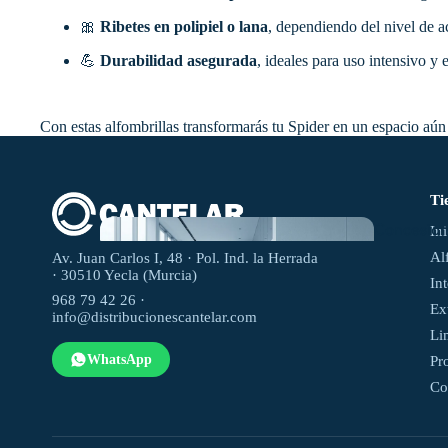
🎀
Ribetes en polipiel o lana
, dependiendo del nivel de 
💪
Durabilidad asegurada
, ideales para uso intensivo y 
Con estas alfombrillas transformarás tu Spider en un espacio aún
Ti
Concesion
In
comprave
Al
Av. Juan Carlos I, 48 · Pol. Ind. la Herrada
· 30510 Yecla (Murcia)
In
968 79 42 26 ·
Ex
info@distribucionescantelar.com
Li
WhatsApp
Pr
Co
Taller
es