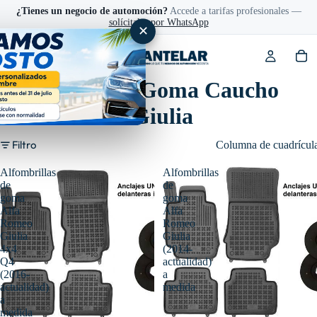
¿Tienes un negocio de automoción?
Accede a tarifas profesionales —
solícitalas por WhatsApp
✕
Alfombrillas Goma Caucho
Alfa Romeo Giulia
Filtro
Columna de cuadrícul
Alfombrillas
Alfombrillas
de
de
goma
goma
Alfa
Alfa
Romeo
Romeo
Giulia
Giulia
4x4
(2014-
Q4
actualidad)
(2016-
a
actualidad)
medida
a
medida